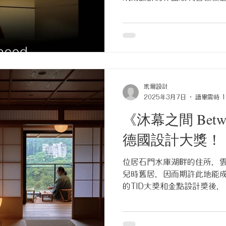
Layering》精選 得獎作品《光
Illuminated》精選...
玳爾設計
2025年3月7日
讀畢需時 1
《沐幕之間 Betwe
德國設計大獎！
位居石門水庫湖畔的住所，
兒時舊居，因而期許此地能成
的TID大獎和金點設計獎後， 《
拿下一座獎項！ 這一路走來
的夥伴。...