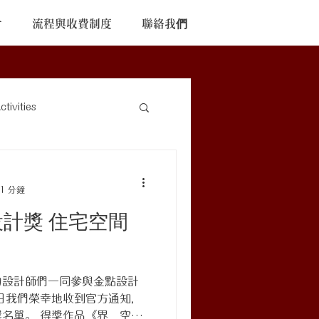
片
流程與收費制度
聯絡我們
ivities
1 分鐘
點設計獎 住宅空間
的設計師們一同參與金點設計
日我們榮幸地收到官方通知，
名單。 得獎作品《界．空間