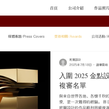
首頁
公司介紹
作品照
媒體專題/Press Covers
獎項相關/Awards
公司活動/Act
ns
其他/Others
玳爾設計
2025年7月18日
讀畢需時 
入圍 2025 金
複審名單
與來自世界各地、各懷千秋
獎，是一次難得的經驗。 昨
玳爾設計的作品順利晉級複選