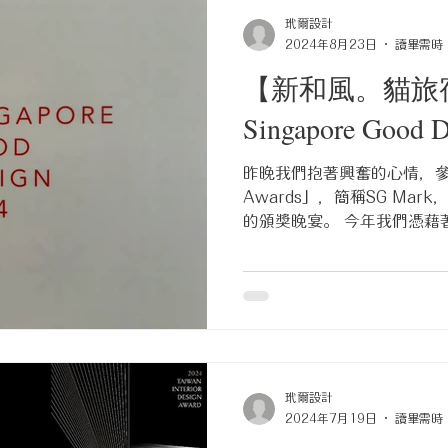
安。 所幸在典禮開始之前還
玳爾設計
今晚的年度頒獎典禮！ 觥籌
2024年8月23日
讀畢需時 
竟得了金獎！ 全員實在難忍
【新和風。貓旅
牛排，大家直接衝上台前紀錄
近幾年備受各國大獎肯定，
Singapore Good
續致力於設計的推進與創新。 
玳爾日式空間設計 #SkyDesig
昨晚我們抱著興奮的心情，參加了 
Awards」，簡稱SG Ma
的頒獎晚宴。 今年我們憑藉
2024年度的SG Mark
SG...
玳爾設計
2024年7月19日
讀畢需時 