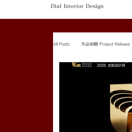
Dial Interior Design
All Posts
作品相關/Project Release
家具介紹/Furniture Recommendatio