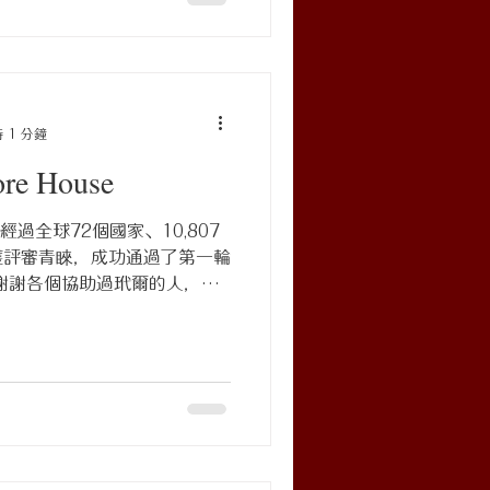
以及...
 1 分鐘
e House
e 經過全球72個國家、10,807
獲評審青睞，成功通過了第一輪
謝謝各個協助過玳爾的人，我
4 #iFDesign #德國iF...