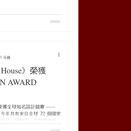
24...
1 分鐘
e House》榮獲
GN AWARD
se》榮獲全球知名設計競賽 ——
榮，今年共有來自全球 72 個國家
的參賽作品一同競逐，在各路高手的
得。感謝評審們的肯定，也感謝