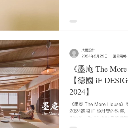
#iFDesignAward2024 #iF20
玳爾設計
2024年2月29日
讀畢需時 
《墨庵 The Mor
【德國 iF DESI
2024】
《墨庵 The More Hou
2024德國 iF 設計獎的殊
與地區，近 11,000 件
環伺之下，這次獎項實屬難