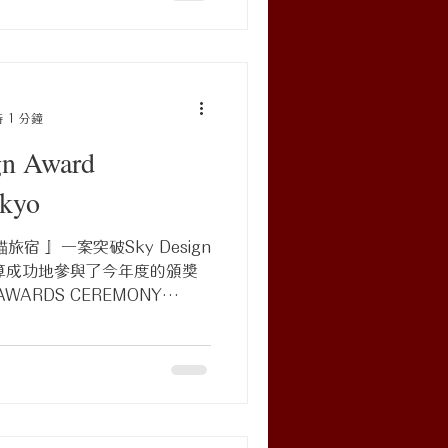
 1 分鐘
n Award
kyo
宿 』一案突破Sky Design
總算成功地參與了今年度的頒獎
 AWARDS CEREMONY
ub 今年有別以往，主辦方將場地從
Roppongi Hills Club裡，並且
我們得以大飽東京夜景的眼福。
他們的講究。 清晨收到班機
羽田的移動過程中增加了許多不