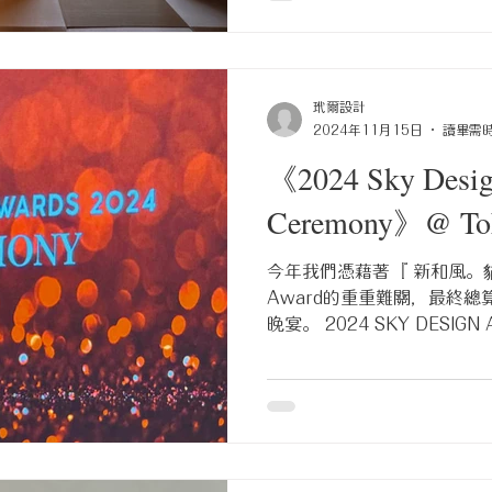
玳爾設計
2024年11月15日
讀畢需時
《2024 Sky Desig
Ceremony》@ To
今年我們憑藉著『 新和風。貓旅
Award的重重難關，最終
晚宴。 2024 SKY DESIGN
@Roppongi Hills Cl
Tokyo American Club改至
會場就在觀景台的樓下，讓
主辦單位 merci magazine 從場地布置到菜餚安排皆是盡
心盡力，從細節裡就能體會到
延誤的通知，讓這一趟松山