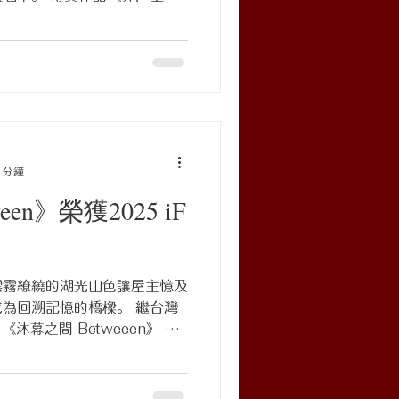
之細道 House of
 分鐘
en》榮獲2025 iF
雲霧繚繞的湖光山色讓屋主憶及
為回溯記憶的橋樑。 繼台灣
沐幕之間 Betweeen》 又
，真的值得！感謝每一位同行