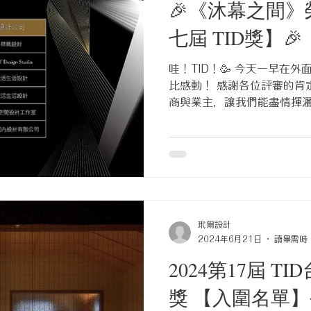
🎉《沐幕之間》榮
七屆 TID獎】🎉
哇！TID！🥳 今天一早在
比感動！ 感謝各位評審的肯
商與業主，讓我們能盡情揮
們可以繼續努力下去了🥺 #2024
#2024TID大獎...
玳爾設計
2024年6月21日
讀畢需時 
2024第17屆 T
獎 【入圍名單