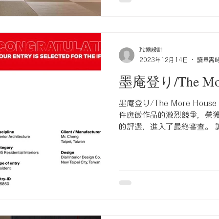
團隊夥伴們付出的心血與努力，
玳爾設計
2023年12月14日
讀畢需時
墨庵登り/The Mor
墨庵登り/The More Hous
件應徵作品的激烈競爭，榮
的評選，進入了最終審查。 
們會繼續努力！！ #iFDesign202