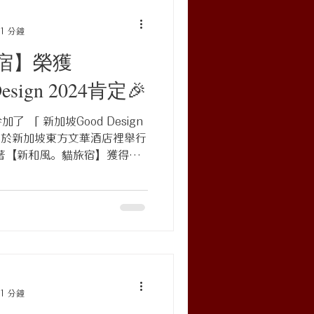
是成功趕到了會場，一同迎接
交錯間，忽聞被唱名的貓旅館
1 分鐘
內心激動，顧不得桌上美味的
宿】榮獲
這份光榮的瞬間。 玳爾設計
倍感榮幸，我們將秉持初心，持
 Design 2024肯定🎉
#玳爾設計 #玳爾室內設計 #
nAward2024 #202
「 新加坡Good Design
rk，於新加坡東方文華酒店裡舉行
著【新和風。貓旅宿】獲得
，才能有幸參與今年度的頒獎晚宴。
1 分鐘