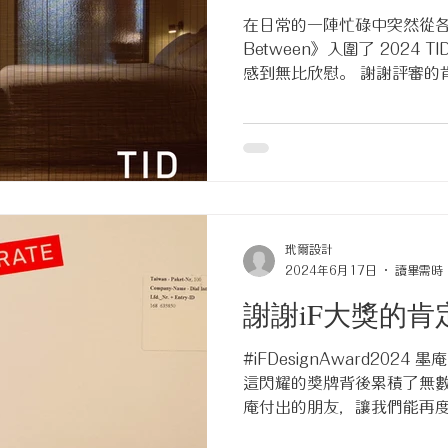
在日常的一陣忙碌中突然從
Between》入圍了 2024
感到無比欣慰。 謝謝評審的
任怨的設計師與廠商，更要
全的信任與幫忙。 我們會繼續
#2024TIDAwards #TIDA
Between #沐幕之間 #Be
玳爾設計 #DialInteriorDesi
玳爾設計
2024年6月17日
讀畢需時 
謝謝iF大獎的肯
#iFDesignAward202
這閃耀的獎牌背後累積了無
庵付出的朋友，讓我們能再度
再厲，準備好自己以迎接所有機