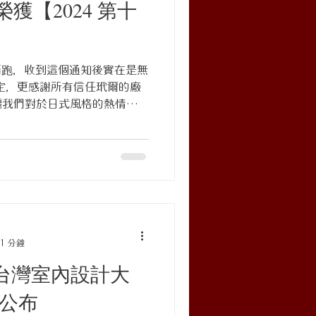
獲【2024 第十
外面跑，收到這個通知後實在是無
定，更感謝所有信任玳爾的廠
灑我們對於日式風格的熱情，我
TID #2024TIDAwards
1 分鐘
ID台灣室內設計大
】公布