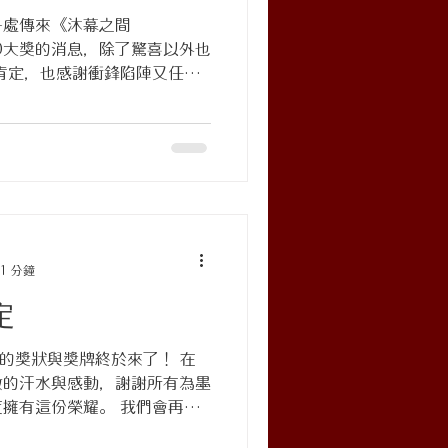
各處傳來《沐幕之間
 TID大獎的消息，除了驚喜以外也
肯定，也感謝衝鋒陷陣又任勞
感恩戴德木可先生，給了我們完
努力的😊
wards #TID #沐幕之間
tween #玳爾日式空間設計 #
gn
1 分鐘
定
4 墨庵的獎狀與獎牌終於來了！ 在
數的汗水與感動，謝謝所有為墨
擁有這份榮耀。 我們會再接
會！ #iF