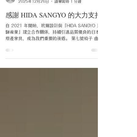
玳爾設計
2025年12月26日
讀畢需時 1 分鐘
感謝 HIDA SANGYO 的大力支持
自 2021 年開始，玳爾設計與「HIDA SANGYO 飛
騨産業」建立合作關係，持續引進品質優良的日本
原產家具，成為我們重要的後盾。 第七號椅子 曲木
椅子 柚木沙弥郎聯名款 SEOTO座椅+軽量挽板餐桌
SEOTO餐桌椅 這次 HIDA 來台進行例行巡訪，雙方
交流了許多想法，讓我們有許多新的收穫。 也感謝
他們長期的支持，讓我們的客戶能夠更輕鬆地擁有
品質穩定、工藝細膩的日本家具，成就純正日式風
格的居住美感。 期許未來能彼此扶持、成長，持續
深化彼此的默契，成為在台推廣日本品牌的一把助
力。 #HIDA #HIDASANGYO #飛騨産業 #日本家
具 #日式空間 #柚木沙弥郎 #SEOTO #SEOTOEX
#玳爾設計 #玳爾日式設計 #玳爾日式空間設計