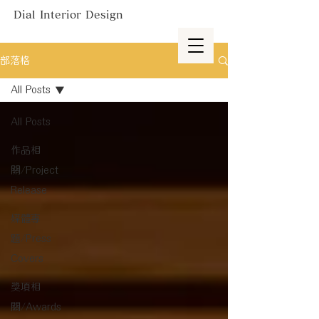
Dial Interior Design
部落格
All Posts
All Posts
作品相
關/Project
Release
媒體專
題/Press
Covers
獎項相
關/Awards