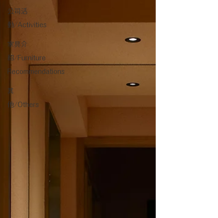
公司活
動/Activities
家具介
紹/Furniture
Recommendations
其
他/Others