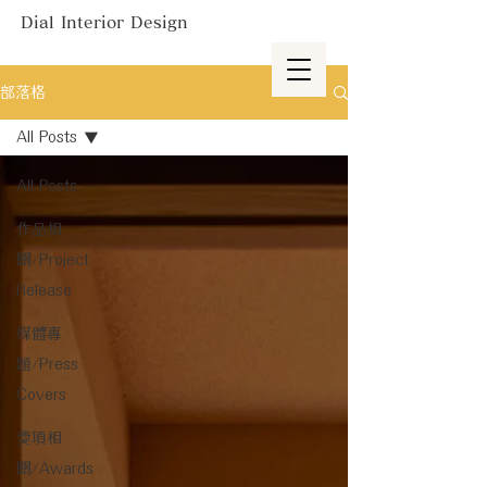
Dial Interior Design
部落格
All Posts
All Posts
作品相
關/Project
Release
媒體專
題/Press
Covers
獎項相
關/Awards