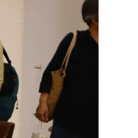
今天想跟各位介紹我們在2013完工的案子《格
子》。 這位業主是一位往來台日間將近二、三十年
的商社社長，長期深入日本文化的他，早已將日本
美學與生活態度內化於心。隨著智慧的增長而形成
的強大內核，熟知讓能自己心安的樣貌，因此最終
找上了玳爾設計。 在聆聽社長的生活需求後，我們
在討論的過程中，腦海逐漸浮現出日本傳統溫泉旅
館的意象 ─ 溫穩的氛圍、靜謐的空氣，恰恰符合社
長的心境所需。 十多年過去了，我們也已漸入與社
長當時的年歲，每次重新回首這個案子時，依舊能
感受到當時與社長一起塑造的沈著心境——一個為
心而建的居處，一處能完全靜心的棲身之所。 #玳
爾日式空間設計 #玳爾室內設計 #日式風格 #日本
溫泉旅館