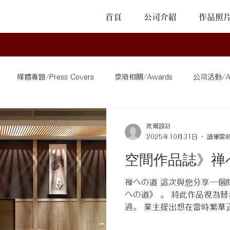
首頁
公司介紹
作品照
媒體專題/Press Covers
獎項相關/Awards
公司活動/Act
ns
其他/Others
玳爾設計
2025年10月31日
讀畢需時
空間作品誌》禅
禅への道 這次與您分享一個
への道》 。 將此作品視為
過。 業主提出想在當時繁華
能專心禮佛的靜謐空間，並