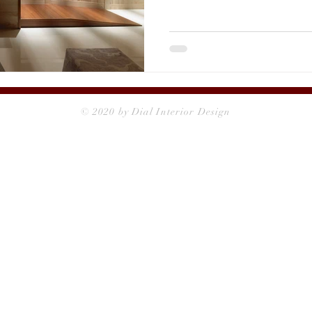
需求。這樣的訴求，徹底敲
我們更加專心致志在日式風格
的大宅裡，主人僅僅重視書
方便維持，不需多餘裝飾。 
禁讓我們向內思考，住宅除
那些最基本的功能，才是真正
芻主人的需求後，漸漸地，
© 2020 by Dial Interior Design
及透過場域行為而形塑的儀
我們決定讓主人在通往佛堂
投下的錯落光影，以及一步
儀式的比例。 回首當時的設
子不容置否是我們的初心之一
空間的氛圍，以自然的素淨
識，也是我們此後創作的根基
的節點，更是我們