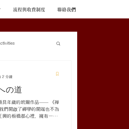
片
流程與收費制度
聯絡我們
ivities
 2 分鐘
への道
頗具年歲的玳爾作品—— 《禅
替我們開啟了禪學的開端也不為
正興的板橋都心裡，擁有一處
且不需要任何一切的娛樂輔助的