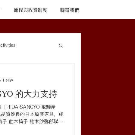
片
流程與收費制度
聯絡我們
ivities
 1 分鐘
NGYO 的大力支持
「HIDA SANGYO 飛騨産
進品質優良的日本原產家具，成
椅子 曲木椅子 柚木沙弥郎聯名
 SEOTO餐桌椅 這次 HIDA