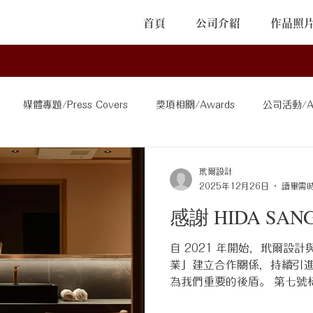
首頁
公司介紹
作品照
媒體專題/Press Covers
獎項相關/Awards
公司活動/Act
ns
其他/Others
玳爾設計
2025年12月26日
讀畢需時
感謝 HIDA SA
自 2021 年開始，玳爾設計與
業」建立合作關係，持續引
為我們重要的後盾。 第七號
款 SEOTO座椅+軽量挽板餐桌