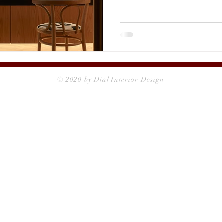
來台進行例行巡訪，雙方交
的收穫。 也感謝他們長期的
鬆地擁有品質穩定、工藝細
格的居住美感。 期許未來能
此的默契，成為在台推廣日本品
#HIDASANGYO #飛騨産
沙弥郎 #SEOTO #SEOTO
© 2020 by Dial Interior Design
玳爾日式空間設計