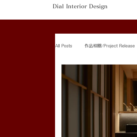
Dial Interior Design
All Posts
作品相關/Project Release
家具介紹/Furniture Recommendatio