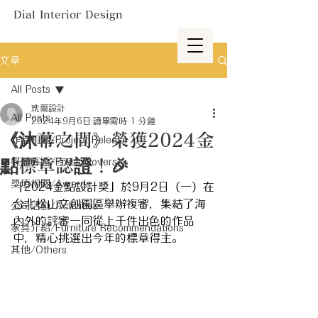
Dial Interior Design
文章
All Posts
玳爾設計
All Posts
2024年9月6日
讀畢需時 1 分鐘
《沐幕之間》榮獲2024金
作品相關/Project Release
點標章認證！🎉
媒體專題/Press Covers
獎項相關/Awards
「2024金點設計獎」於9月2日（一）在
台北松山文創園區舉辦複審，集結了海
公司活動/Activities
內外的評審一同從上千件出色的作品
家具介紹/Furniture Recommendations
中，精心挑選出今年的標章得主。
其他/Others