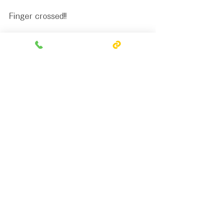
Finger crossed!!
#2024金點設計獎
#金點設計
#2024金點標章
#2024GoldenPinDesignAward
#沐幕之間
#天童木工
#TENDO
#野口勇
#IsamuNoguchi
#Akari
作品相關/Project Release