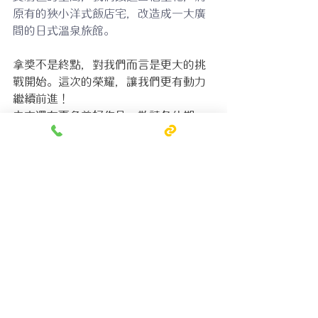
原有的狹小洋式飯店宅，改造成一大廣
間的日式溫泉旅館。
拿獎不是終點，對我們而言是更大的挑
戰開始。這次的榮耀，讓我們更有動力
繼續前進！
未來還有更多美好作品，敬請各位期
待！
#2025iFDesignAward
#iFDesignAward
#2025iFAward
#2025iF
#玳爾日式空間設計
#玳黛木日本建材
獎項相關/Awards