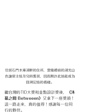
位居石門水庫湖畔的住所，雲霧繚繞的湖光山
色讓屋主憶及兒時舊居，因而期許此地能成為
回溯記憶的橋樑。
繼台灣的TID大獎和金點設計獎後，
《沐
幕之間 Betweeen》
又拿下一座獎項！
這一路走來，真的值得！感謝每一位同
行的夥伴。