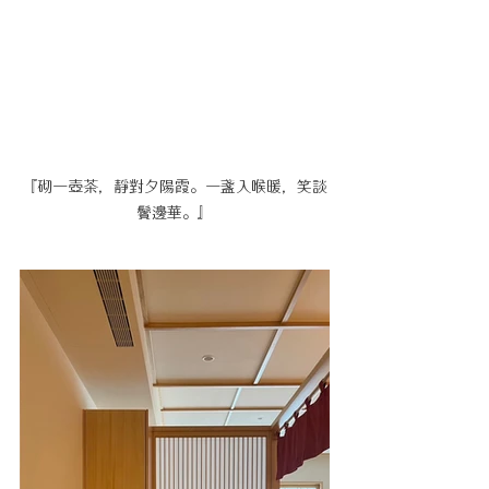
『砌一壺茶，靜對夕陽霞。一盞入喉暖，笑談
鬢邊華。』