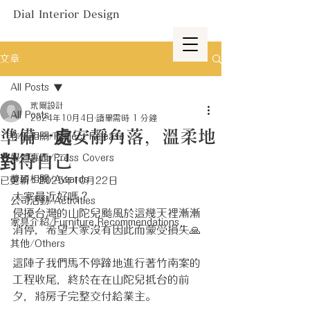
Dial Interior Design
文章
All Posts
玳爾設計
All Posts
2024年10月4日
讀畢需時 1 分鐘
準備一處安靜角落，溫柔地
作品相關/Project Release
對待自己
媒體專題/Press Covers
獎項相關/Awards
已更新：
2025年10月22日
大家最近好嗎？
公司活動/Activities
侵擾台灣的山陀兒颱風於這幾天裡漸漸
家具介紹/Furniture Recommendations
消停，希望大家沒有因此而蒙受損失🙏
其他/Others
這陣子我們馬不停蹄地進行著竹南案的
工程收尾，終於在在山陀兒抵台的前
夕，將房子完整交付給業主。