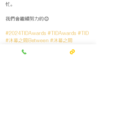
忙。
我們會繼續努力的😊
#2024TIDAwards
#TIDAwards
#TID
#沐幕之間Between
#沐幕之間
#Between
#玳爾日式空間設計
#玳爾設計
#DialInteriorDesign
獎項相關/Awards
查看全部
最新文章