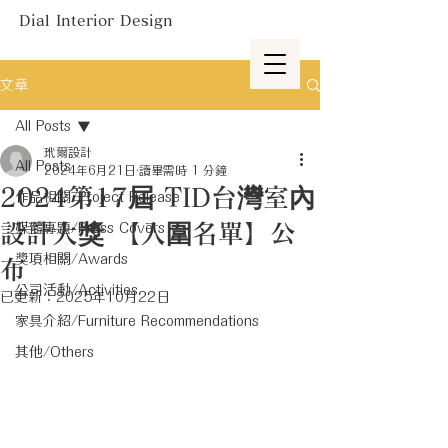
Dial Interior Design
文章
All Posts
玳爾設計
All Posts
2024年6月21日
讀畢需時 1 分鐘
2024第17屆 TID台灣室內
作品相關/Project Release
設計大獎 【入圍名單】公
媒體專題/Press Covers
獎項相關/Awards
布
公司活動/Activities
已更新：
2025年10月22日
家具介紹/Furniture Recommendations
其他/Others