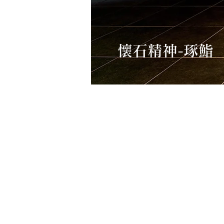
懷石精神-琢鮨