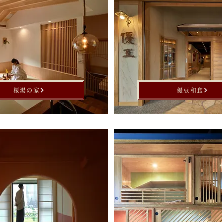
桜湯の家
優豆和食