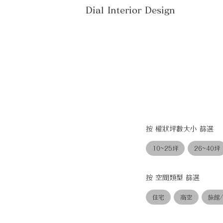
Dial Interior Design
按 權狀坪數大小 篩選
10~25坪
26~40坪
按 空間類型 篩選
住宅
商空
旅館