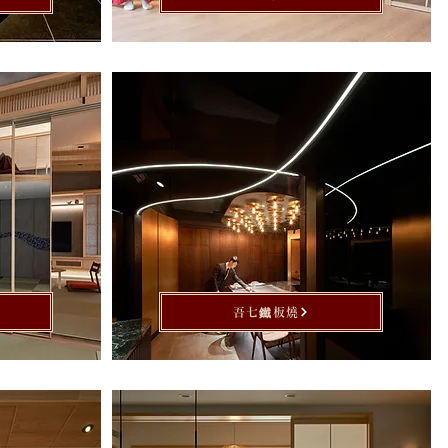
吾七鐵板燒