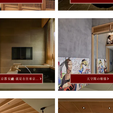
我不是在京都安縵-就是在往東京凱悅的路上-日式飯店宅
天守閣の姫様