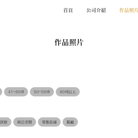
首頁
公司介紹
作品照
作品照片
41~60坪
50~59坪
60坪以上
/民宿
辦公空間
零售店鋪
餐廳