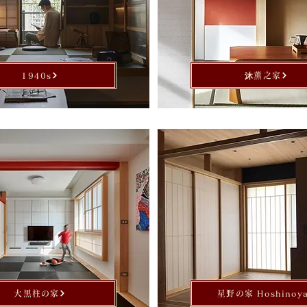
1940s
沐薰之家
大黒柱の家
星野の家 Hoshinoy