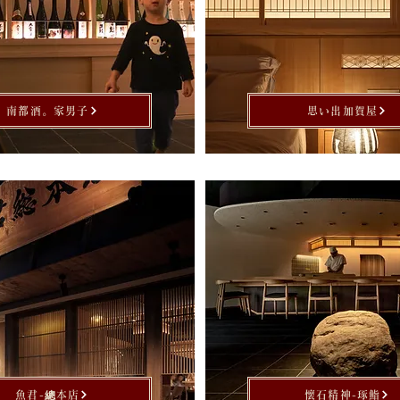
南都酒。家男子
思い出加賀屋
魚君-總本店
懷石精神-琢鮨