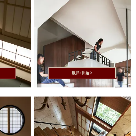
飄浮/世繪