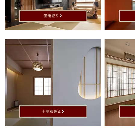
墨庵登り
十里華越え