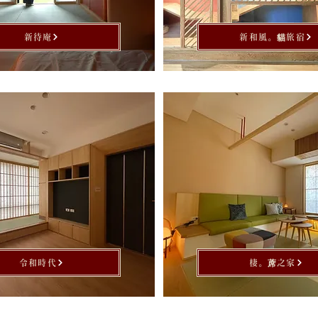
新待庵
新和風。貓旅宿
令和時代
棲。蓆之家