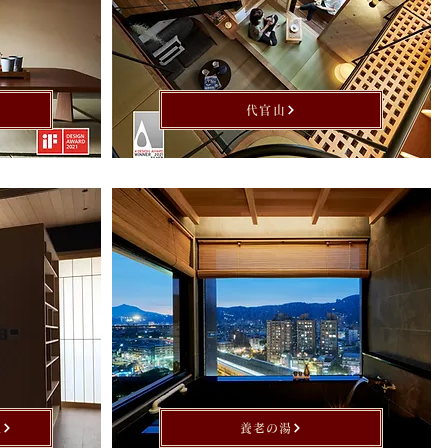
代官山
a
養老の湯