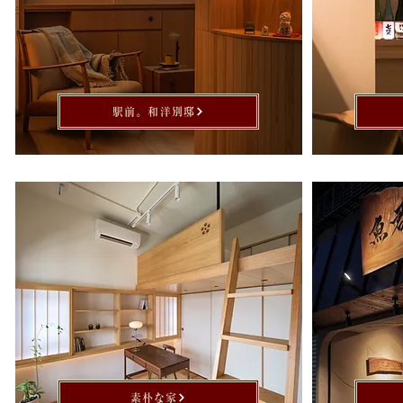
駅前。和洋別邸
素朴な家