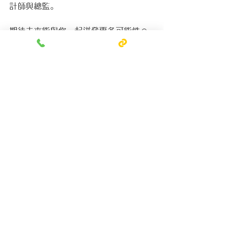
計師與總監。
期待未來能與您一起迸發更多可能性☺
更多新。待庵的照片請點我
獎項相關/Awards
查看全部
最新文章