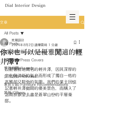
Dial Interior Design
文章
All Posts
玳爾設計
All Posts
2024年8月2日
讀畢需時 1 分鐘
你家也可以是優雅閒適的輕
作品相關/Project Release
井澤🎐
媒體專題/Press Covers
獎項相關/Awards
以避暑勝地聞名的輕井澤，因其深厚的
文化與清新的氣息而形成了獨自一格的
公司活動/Activities
高雅卻又鬆弛的氛圍。我們的業主因惦
家具介紹/Furniture Recommendations
記著輕井澤鄉間的優美景色，而購入了
其他/Others
這間放眼望去盡是蒼翠山巒的平層豪
邸。