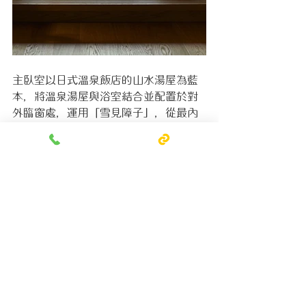
主臥室以日式溫泉飯店的山水湯屋為藍
本，將溫泉湯屋與浴室結合並配置於對
外臨窗處，運用「雪見障子」，從最內
層的更衣空間開始，到中段的主臥區
域，以一窗之隔穿越通透的湯屋，望向
屋外蓊鬱的自然美景。在層層遞進的空
間裡，帶入日式旅宿創新洗鍊又饒富深
意的精隨。
#Staycation
#日式湯屋
#玳爾設計作品回顧
#玳爾日式空間設計
#玳爾設計