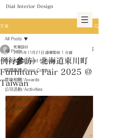
Dial Interior Design
文章
All Posts
玳爾設計
All Posts
2025年11月21日
讀畢需時 1 分鐘
例行參訪》北海道東川町
作品相關/Project Release
Furniture Fair 2025 @
媒體專題/Press Covers
獎項相關/Awards
Taiwan
公司活動/Activities
家具介紹/Furniture Recommendations
其他/Others