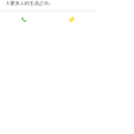
入更多人的生活之中。
#玳爾日式空間設計
#玳爾設計
#東川木工會