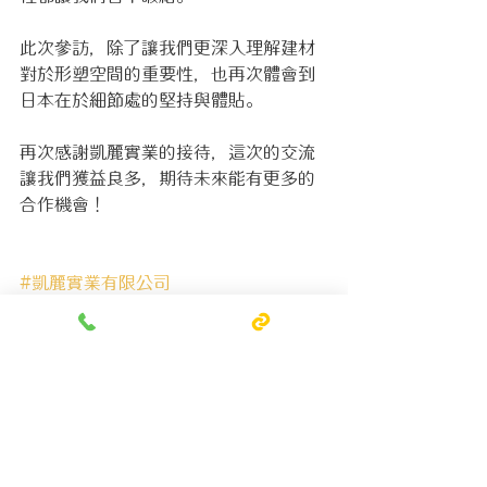
此次參訪，除了讓我們更深入理解建材
對於形塑空間的重要性，也再次體會到
日本在於細節處的堅持與體貼。
再次感謝凱麗實業的接待，這次的交流
讓我們獲益良多，期待未來能有更多的
合作機會！
#凱麗實業有限公司
#TOSO
#日本TOSO
#トーソー株式会社
#窗簾
#玳爾設計
#玳爾日式空間設計
公司活動/Activities