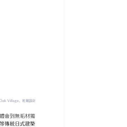
Oak Village
、玳爾設計
體會到無垢材獨
等傳統日式建築