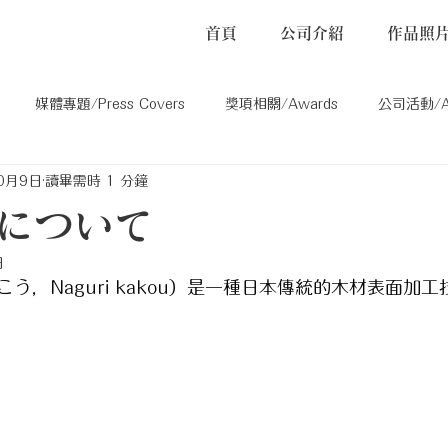
首頁
公司介紹
作品照
媒體專題/Press Covers
獎項相關/Awards
公司活動/Act
0月9日
讀畢需時 1 分鐘
ons
其他/Others
について
日
う，Naguri kakou）是一種日本傳統的木材表面加工