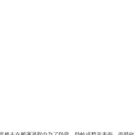
從樵夫在搬運過程中為了防腐、防蛀或整平表面，而將砍