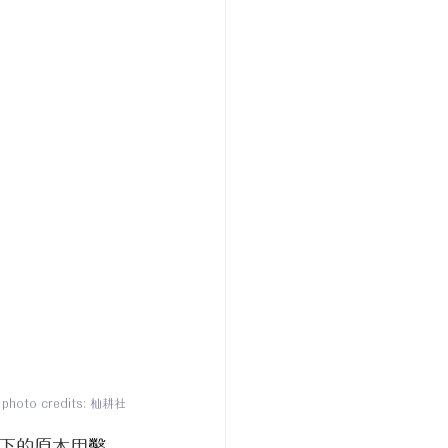
photo credits: 杣耕社
下的原木用
鑿