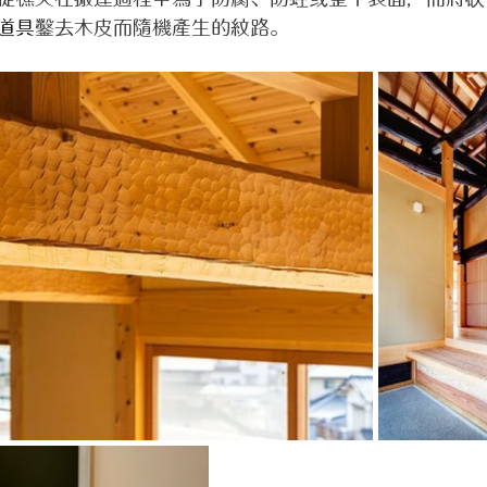
道具
鑿去木皮而隨機產生的紋路。