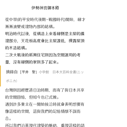
伊勢神宮
御本殿
從中世(約平安時代後期~戰國時代)開始，縁才
漸漸演變成建物內部的結構。
明治時代以後，從構造上來看縁側是主屋的擴
建部分，天花板高度會比主屋還低，裸露屋頂
的木造結構。
二次大戰後的新興住宅則因為空間運用的考
量，沒有縁側的家則多了起來。
摘錄自
［
平井　聖］
小学館　日本大百科全書(ニッ
ポニカ)
台灣則因經歷過日治時期，而有了與日本共享
的空間回憶，但如今也已式微。
遇到許多業主在一開始接洽時就會表明想要有
像這樣的空間，這與我們的記憶情懷不謀而
合。
所以我們沿著現代建築的脈絡，重現這樣的語