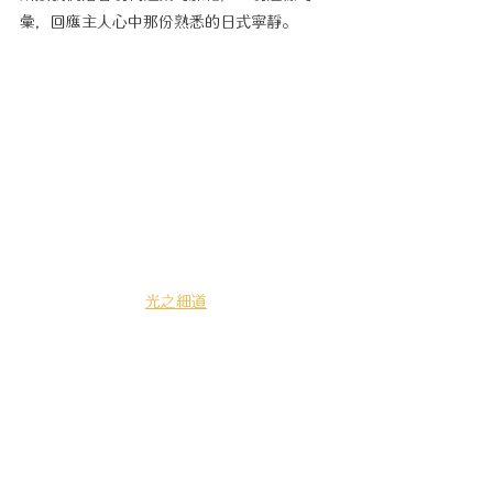
彙，回應主人心中那份熟悉的日式寧靜。
光之細道