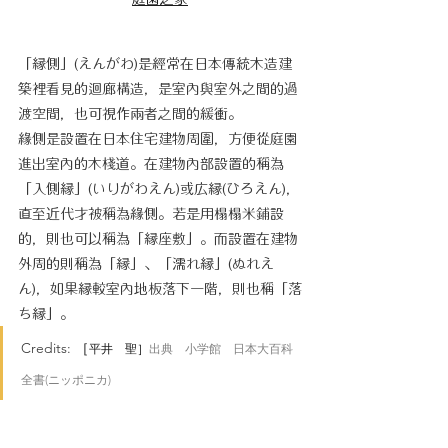
「縁側」(えんがわ)是經常在日本傳統木造建
築裡看見的迴廊構造，是室內與室外之間的過
渡空間，也可視作兩者之間的緩衝。
緣側是設置在日本住宅建物周圍，方便從庭園
進出室內的木棧道。在建物內部設置的稱為
「入側縁」(いりがわえん)或広縁(ひろえん)，
直至近代才被稱為緣側。若是用榻榻米鋪設
的，則也可以稱為「縁座敷」。而設置在建物
外周的則稱為「縁」、「濡れ縁」(ぬれえ
ん)，如果縁較室內地板落下一階，則也稱「落
ち縁」。
Credits: 
［
平井　聖］
出典　小学館　日本大百科
全書(ニッポニカ)