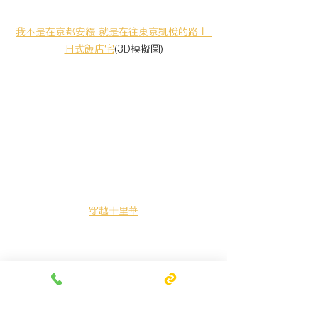
我不是在京都安縵-就是在往東京凱悅的路上-
日式飯店宅
(3D模擬圖)
穿越十里華