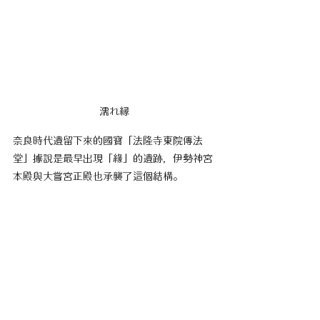
濡れ縁
奈良時代遺留下來的國寶「法隆寺東院傳法
堂」據說是最早出現「緣」的遺跡，伊勢神宮
本殿與大嘗宮正殿也承襲了這個結構。