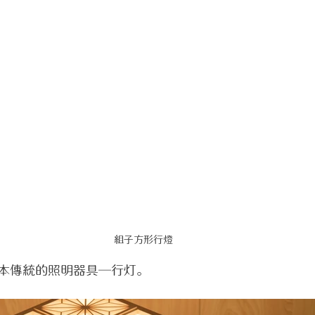
組子方形行燈
本傳統的照明器具─行灯。