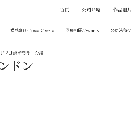
首頁
公司介紹
作品照
媒體專題/Press Covers
獎項相關/Awards
公司活動/Act
月22日
讀畢需時 1 分鐘
ons
其他/Others
ンドン