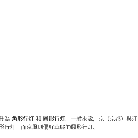
分為 
角形行灯
 和 
圓形行灯
，一般來說，京（京都）與江
形行灯，而京風則偏好華麗的圓形行灯。