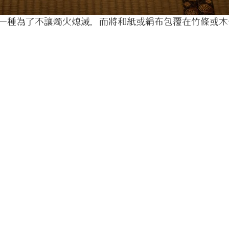
一種為了不讓燭火熄滅，而將和紙或絹布包覆在竹條或木