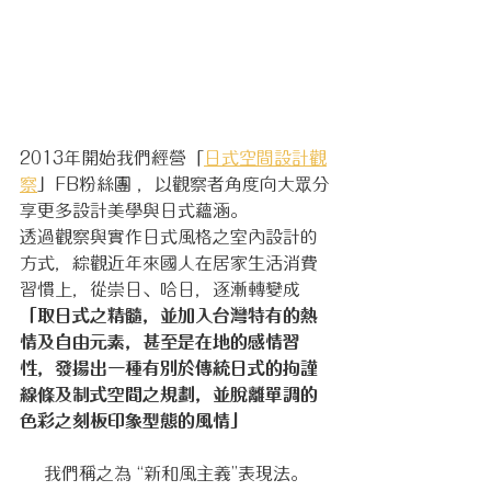
2013年開始我們經營「
日式空間設計觀
察
」FB粉絲團 ，以觀察者角度向大眾分
享更多設計美學與日式蘊涵。
透過觀察與實作日式風格之室內設計的
方式，綜觀近年來國人在居家生活消費
習慣上，從崇日、哈日，逐漸轉變成
「取日式之精髓，並加入台灣特有的熱
情及自由元素，甚至是在地的感情習
性，發揚出一種有別於傳統日式的拘謹
線條及制式空間之規劃，並脫離單調的
色彩之刻板印象型態的風情」
我們稱之為 “新和風主義”表現法。