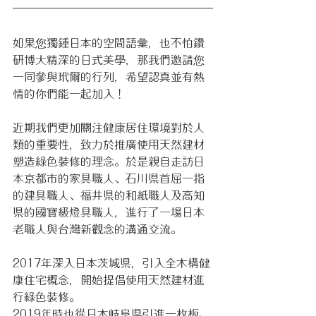
如果您獨鍾日本的空間語彙，也不怕鑽
研博大精深的日式美學，那我們邀請您
一同參與玳爾的行列，希望認真並有熱
情的你們能一起加入！
近期我們更加關注健康居住環境對於人
類的重要性，致力於推廣使用天然建材
塑造綠色裝修的理念。於是親自走訪日
本京都市的家具職人、石川県首屈一指
的建具職人、福井県的和紙職人及高知
県的國寶級燈具職人，進行了一場日本
老職人與台灣新觀念的溝通交流。
2017年深入日本茨城県，引入全木構健
康住宅概念，開始提倡使用天然建材進
行綠色裝修。
2019年時也從日本岐阜県引進一枚板、